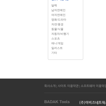
달력
남자연예인
여자연예인
영화/드라마
자연/풍경
동물/식물
자동차/비행기
스포츠
애니/게임
일러스트
기타
|
|
회사소개
사이트 이용약관
소프트웨어 이용약
(주)이비즈네트웍