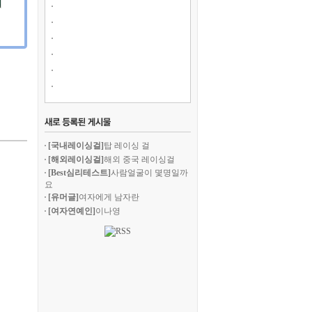
[국내레이싱걸]
탑 레이싱 걸
[해외레이싱걸]
해외 중국 레이싱걸
[Best심리테스트]
사람얼굴이 몇명일까
요
[유머글]
여자에게 남자란
[여자연예인]
이나영