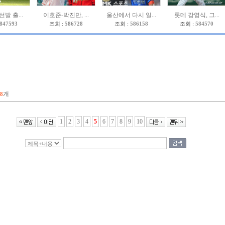
선발 출...
이호준-박진만, ...
울산에서 다시 일...
롯데 강영식, 그...
847593
조회 :
586728
조회 :
586158
조회 :
584570
개
08
1
2
3
4
5
6
7
8
9
10