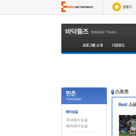
스포츠
국내레이싱걸
해외레이싱걸