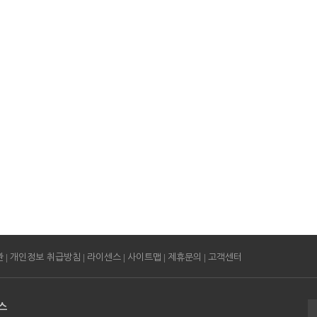
|
|
|
|
|
관
개인정보 취급방침
라이센스
사이트맵
제휴문의
고객센터
스