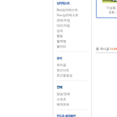
'기성용 
Best심리테스트
조회 :
New심리테스트
연애/우정
대인/직업
성격
행동
혈액형
별자리
총 게시글
11,0
유머글
웃긴사진
웃긴동영상
방송/연예
스포츠
해외토픽