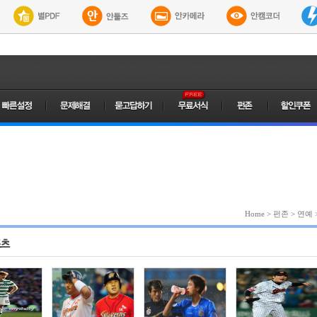
Home
>
펀존
>
연예