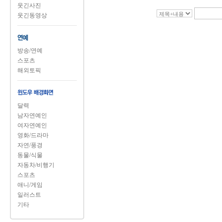
웃긴사진
웃긴동영상
방송/연예
스포츠
해외토픽
달력
남자연예인
여자연예인
영화/드라마
자연/풍경
동물/식물
자동차/비행기
스포츠
애니/게임
일러스트
기타