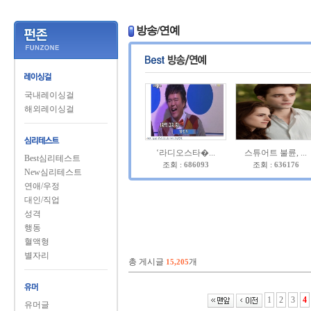
방송/연예
국내레이싱걸
해외레이싱걸
‘라디오스타�...
스튜어트 불륜, ...
Best심리테스트
조회 :
686093
조회 :
636176
New심리테스트
연애/우정
대인/직업
성격
행동
혈액형
별자리
총 게시글
개
15,205
1
2
3
4
유머글