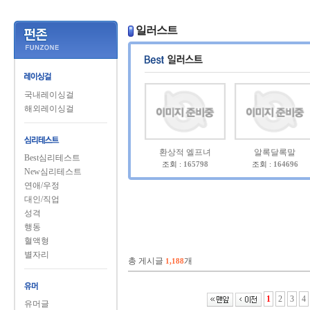
일러스트
국내레이싱걸
해외레이싱걸
환상적 엘프녀
알록달록말
Best심리테스트
조회 :
165798
조회 :
164696
New심리테스트
연애/우정
대인/직업
성격
행동
혈액형
별자리
총 게시글
개
1,188
1
2
3
4
유머글