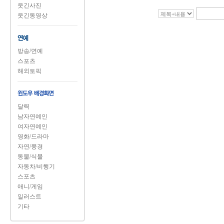
웃긴사진
웃긴동영상
방송/연예
스포츠
해외토픽
달력
남자연예인
여자연예인
영화/드라마
자연/풍경
동물/식물
자동차/비행기
스포츠
애니/게임
일러스트
기타